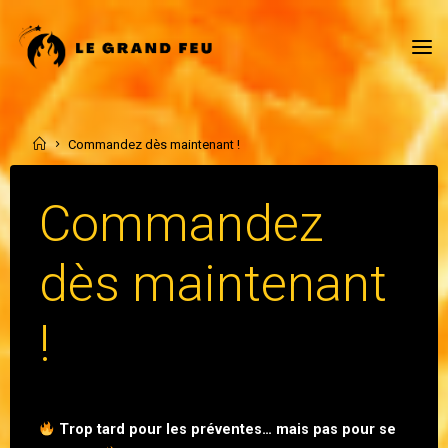
Skip
to
content
Home
Commandez dès maintenant !
Commandez
dès maintenant
!
Trop tard pour les préventes… mais pas pour se